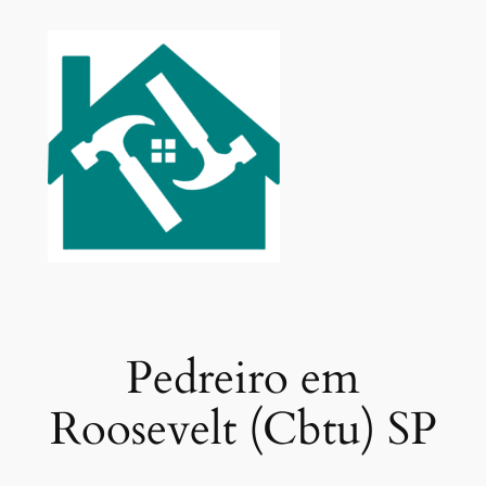
Pular
para
o
conteúdo
Pedreiro em
Roosevelt (Cbtu) SP