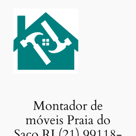
Pular
para
o
conteúdo
Montador de
móveis Praia do
Saco RJ (21) 99118-