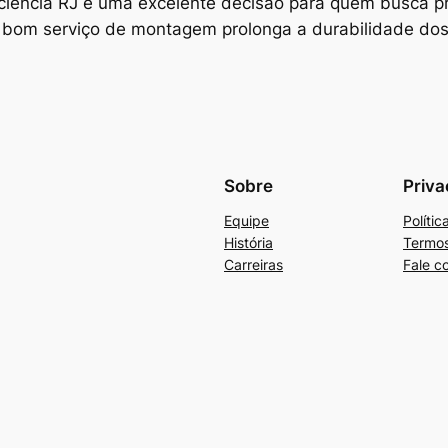
iência RJ
é uma excelente decisão para quem busca pr
bom serviço de montagem prolonga a durabilidade dos 
Sobre
Priva
Equipe
Políti
História
Termos
Carreiras
Fale c