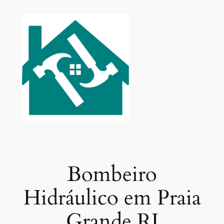
Pular
para
o
conteúdo
Bombeiro
Hidráulico em Praia
Grande RJ